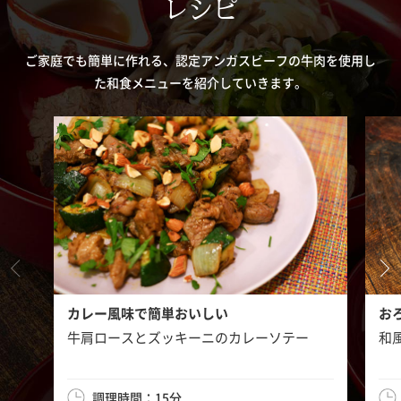
レシピ
ご家庭でも簡単に作れる、認定アンガスビーフの牛肉を使用し
た和食メニューを紹介していきます。
カレー風味で簡単おいしい
お
牛肩ロースとズッキーニのカレーソテー
和
調理時間：15分